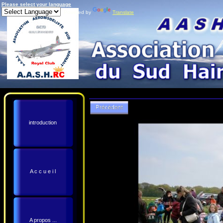
Please select your language
Powered by
Translate
introduction
A c c u e i l
A propos ...