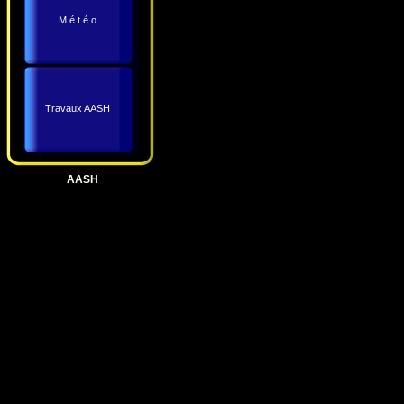
M é t é o
Travaux AASH
AASH