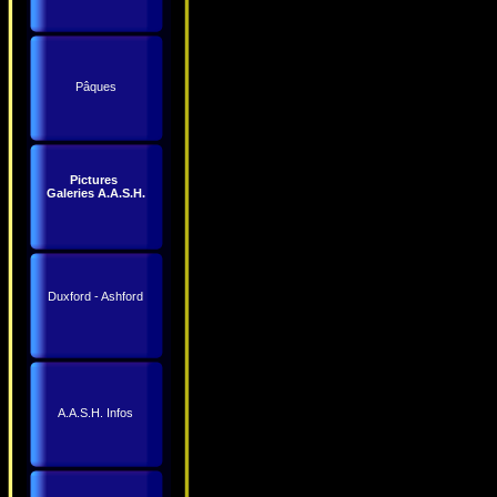
Pâques
Pictures
Galeries A.A.S.H.
Duxford - Ashford
A.A.S.H. Infos