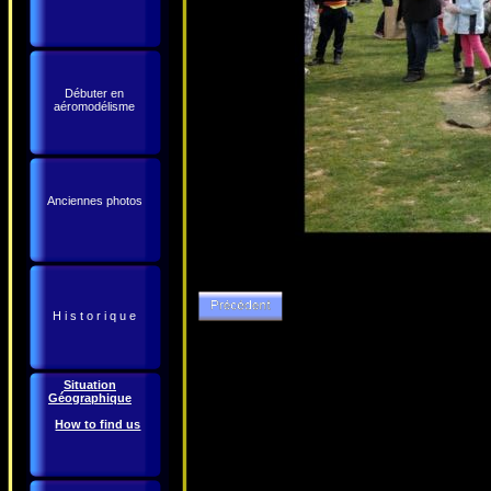
Débuter en
aéromodélisme
Anciennes photos
H i s t o r i q u e
Situation
Géographique
How to find us