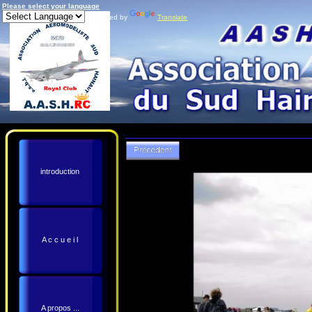
Please select your language
Powered by
Translate
introduction
A c c u e i l
A propos ...