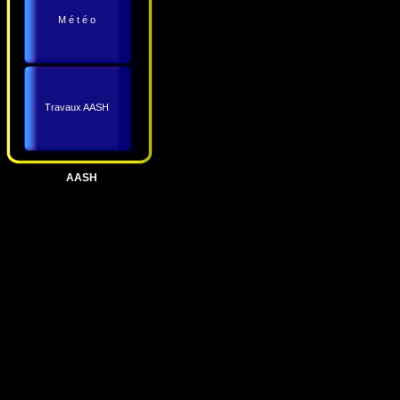
M é t é o
Travaux AASH
AASH