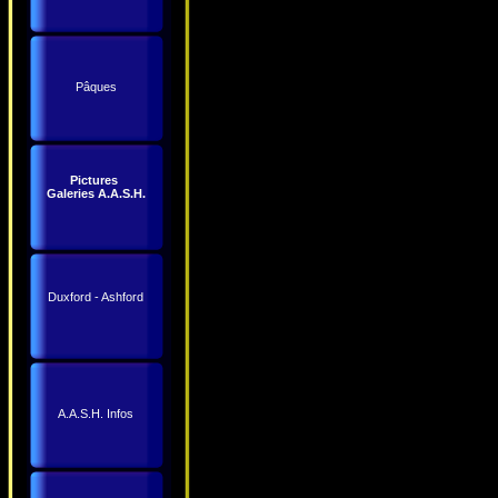
Pâques
Pictures
Galeries A.A.S.H.
Duxford - Ashford
A.A.S.H. Infos