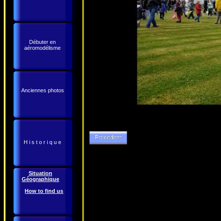
Débuter en
aéromodélisme
Anciennes photos
H i s t o r i q u e
Situation
Géographique
How to find us