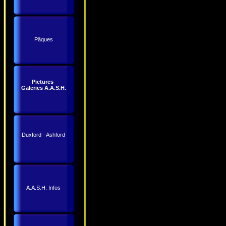
Pâques
Pictures
Galeries A.A.S.H.
Duxford - Ashford
A.A.S.H. Infos