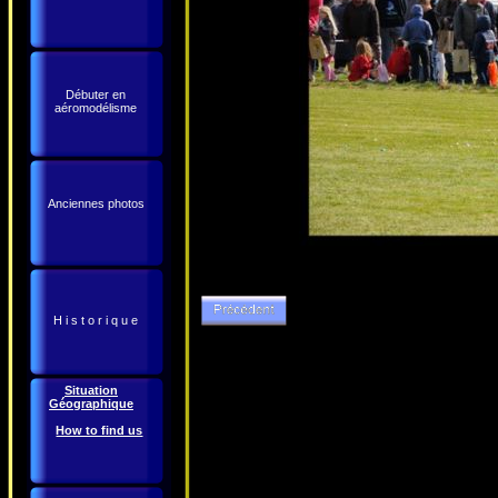
Débuter en
aéromodélisme
Anciennes photos
H i s t o r i q u e
Situation
Géographique
How to find us