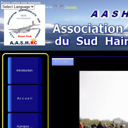
Please select your language
Powered by
Translate
introduction
A c c u e i l
A propos ...