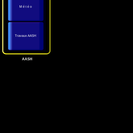
M é t é o
Travaux AASH
AASH