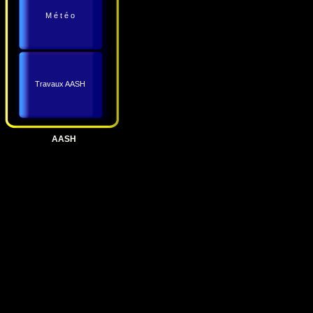
M é t é o
Travaux AASH
AASH