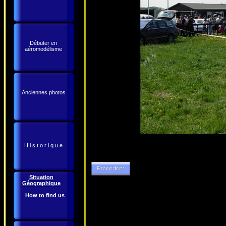
Débuter en
aéromodélisme
Anciennes photos
H i s t o r i q u e
Situation
Géographique
How to find us