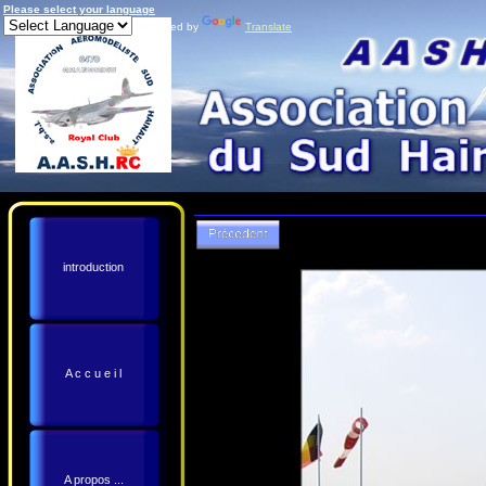
Please select your language
Powered by
Translate
introduction
A c c u e i l
A propos ...