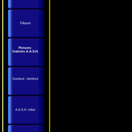
Pâques
Pictures
Galeries A.A.S.H.
Duxford - Ashford
A.A.S.H. Infos