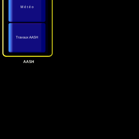
M é t é o
Travaux AASH
AASH