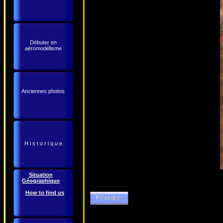
Débuter en
aéromodélisme
Anciennes photos
H i s t o r i q u e
Situation
Géographique
How to find us