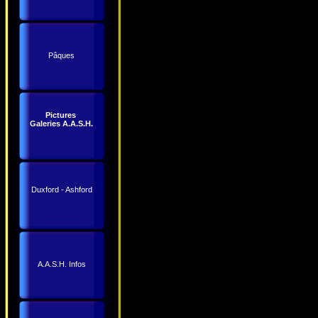
Pâques
Pictures
Galeries A.A.S.H.
Duxford - Ashford
A.A.S.H. Infos