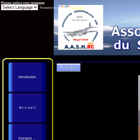
Please select your language
Powered by
Translate
introduction
A c c u e i l
A propos ...