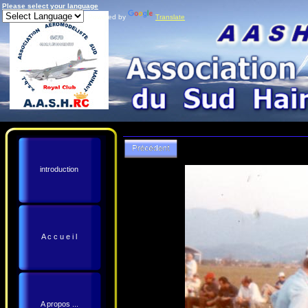
Please select your language
Powered by
Translate
introduction
A c c u e i l
A propos ...