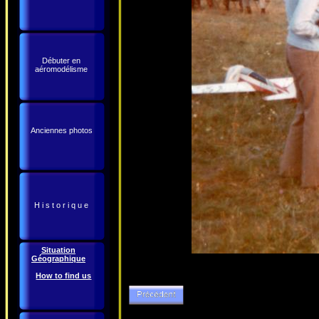
Débuter en
aéromodélisme
Anciennes photos
H i s t o r i q u e
Situation
Géographique
How to find us