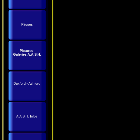
Pâques
Pictures
Galeries A.A.S.H.
Duxford - Ashford
A.A.S.H. Infos