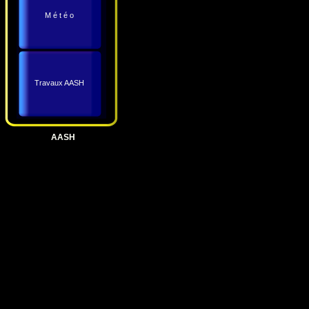
M é t é o
Travaux AASH
AASH