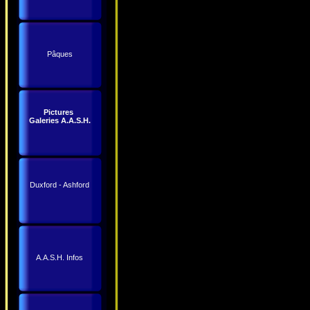
Pâques
Pictures
Galeries A.A.S.H.
Duxford - Ashford
A.A.S.H. Infos