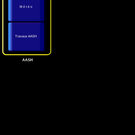
M é t é o
Travaux AASH
AASH