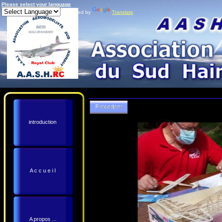
Please select your language
Powered by
Translate
introduction
A c c u e i l
A propos ...