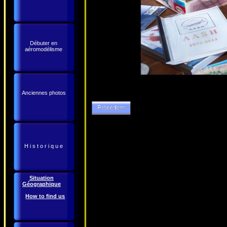
Débuter en
aéromodélisme
Anciennes photos
H i s t o r i q u e
Situation
Géographique
How to find us