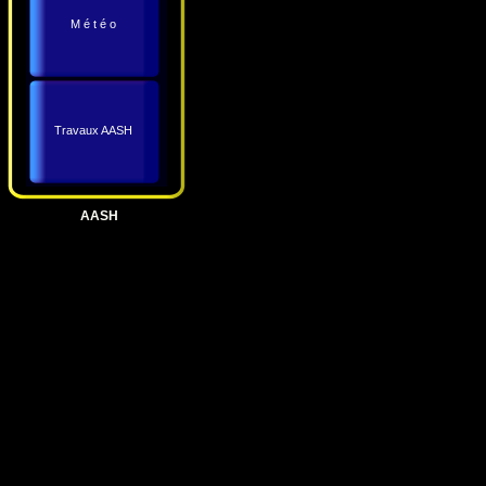
M é t é o
Travaux AASH
AASH