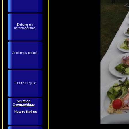
Débuter en
aéromodélisme
Anciennes photos
H i s t o r i q u e
Situation
Géographique
How to find us