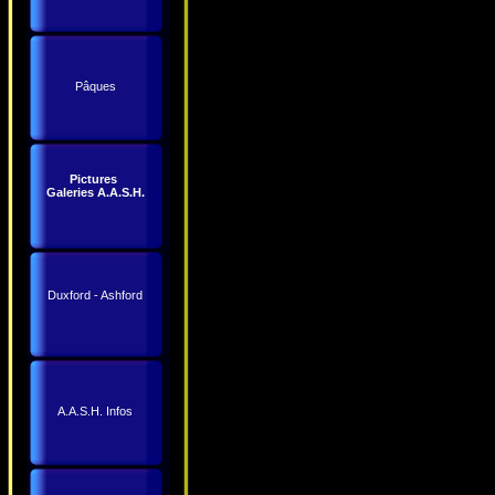
Pâques
Pictures
Galeries A.A.S.H.
Duxford - Ashford
A.A.S.H. Infos