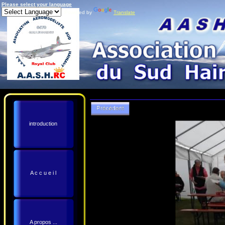
Please select your language
Powered by
Translate
introduction
A c c u e i l
A propos ...