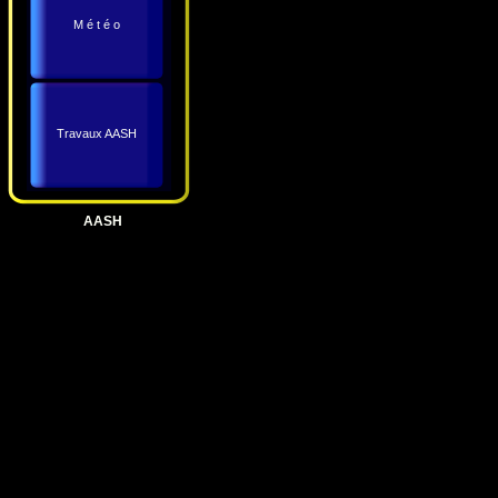
M é t é o
Travaux AASH
AASH