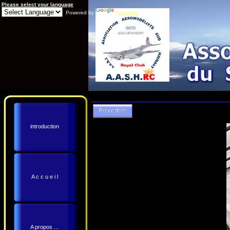
Please select your language
Powered by
Translate
introduction
A c c u e i l
A propos ...