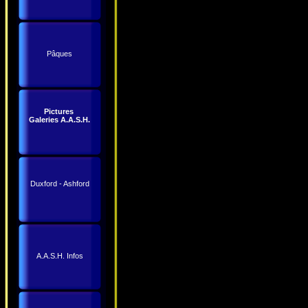
Pâques
Pictures
Galeries A.A.S.H.
Duxford - Ashford
A.A.S.H. Infos