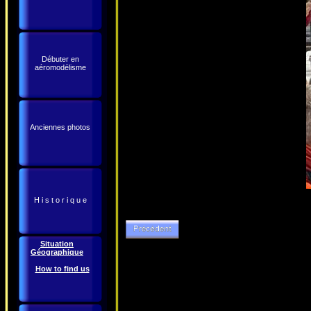
Débuter en
aéromodélisme
Anciennes photos
H i s t o r i q u e
Situation
Géographique
How to find us