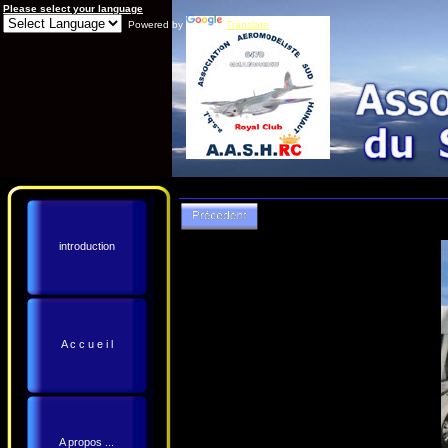
Please select your language
Powered by
Translate
introduction
A c c u e i l
A propos ...