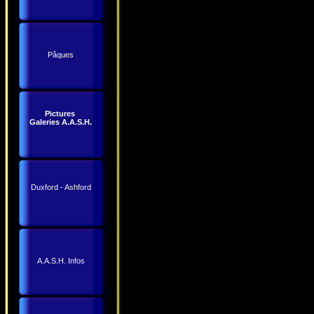
Pâques
Pictures
Galeries A.A.S.H.
Duxford - Ashford
A.A.S.H. Infos