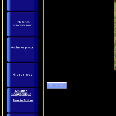
Débuter en
aéromodélisme
Anciennes photos
H i s t o r i q u e
Situation
Géographique
How to find us