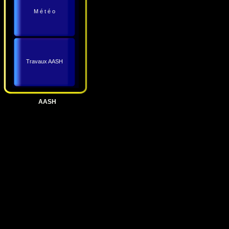
M é t é o
Travaux AASH
AASH