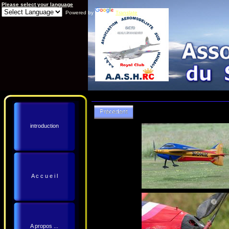
Please select your language
Powered by
Translate
introduction
A c c u e i l
A propos ...