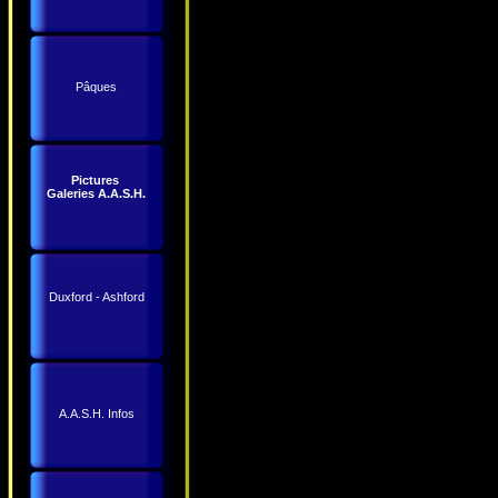
Pâques
Pictures
Galeries A.A.S.H.
Duxford - Ashford
A.A.S.H. Infos