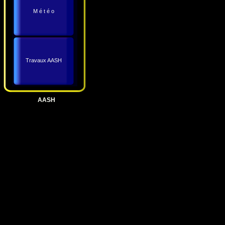
M é t é o
Travaux AASH
AASH