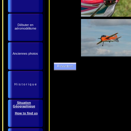
Débuter en
aéromodélisme
Anciennes photos
H i s t o r i q u e
Situation
Géographique
How to find us