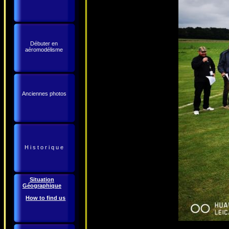
Débuter en
aéromodélisme
Anciennes photos
H i s t o r i q u e
Situation
Géographique
How to find us