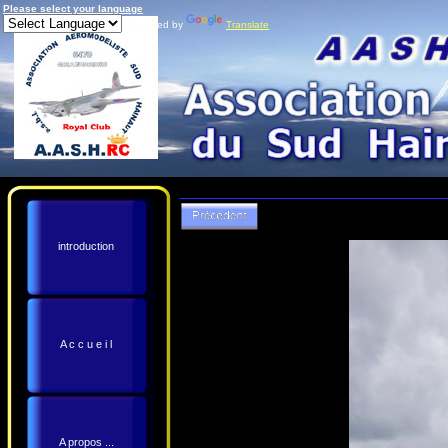
Please select your language
Powered by
Translate
introduction
A c c u e i l
A propos ...