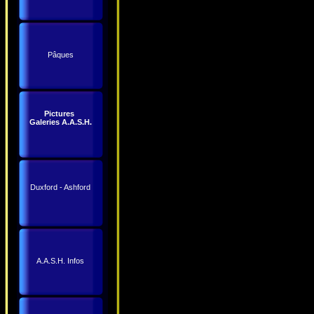
Pâques
Pictures
Galeries A.A.S.H.
Duxford - Ashford
A.A.S.H. Infos