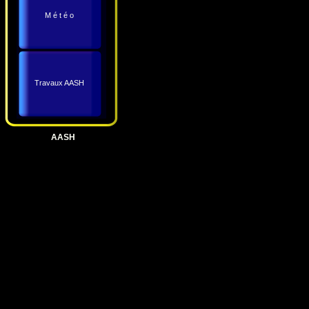
M é t é o
Travaux AASH
AASH