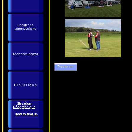
Débuter en
aéromodélisme
Anciennes photos
H i s t o r i q u e
Situation
Géographique
How to find us