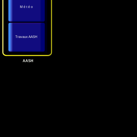
M é t é o
Travaux AASH
AASH