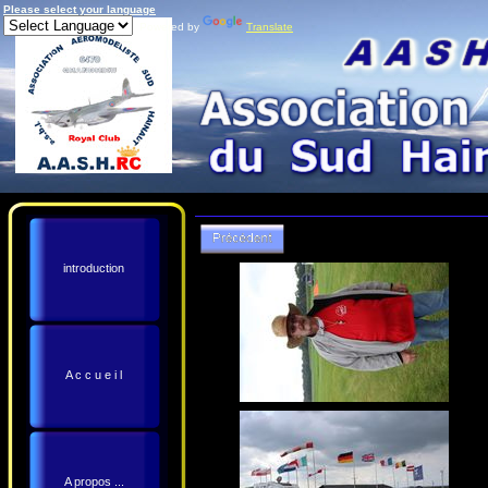
Please select your language
Powered by
Translate
introduction
A c c u e i l
A propos ...