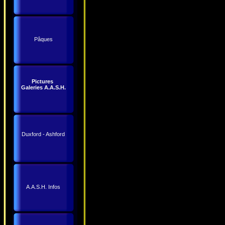
Pâques
Pictures
Galeries A.A.S.H.
Duxford - Ashford
A.A.S.H. Infos