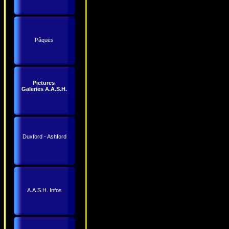
Pâques
Pictures
Galeries A.A.S.H.
Duxford - Ashford
A.A.S.H. Infos