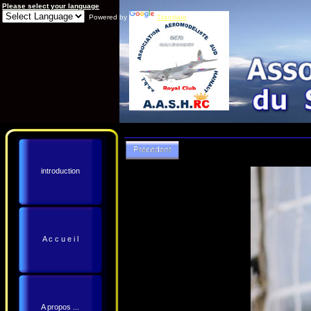
Please select your language
Powered by
Translate
introduction
A c c u e i l
A propos ...