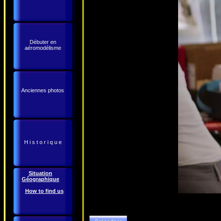
Débuter en
aéromodélisme
Anciennes photos
H i s t o r i q u e
Situation
Géographique
How to find us