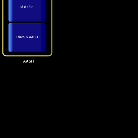
M é t é o
Travaux AASH
AASH