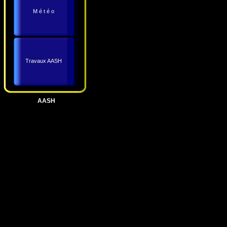
M é t é o
Travaux AASH
AASH