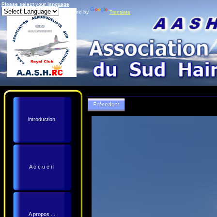
Please select your language
Powered by
Translate
introduction
A c c u e i l
A propos ...