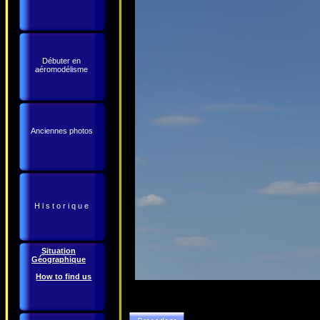
Débuter en
aéromodélisme
Anciennes photos
H i s t o r i q u e
Situation
Géographique
How to find us