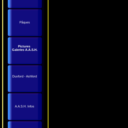
Pâques
Pictures
Galeries A.A.S.H.
Duxford - Ashford
A.A.S.H. Infos