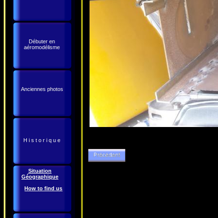
Débuter en
aéromodélisme
Anciennes photos
H i s t o r i q u e
Situation
Géographique
How to find us