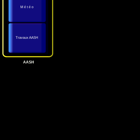
M é t é o
Travaux AASH
AASH