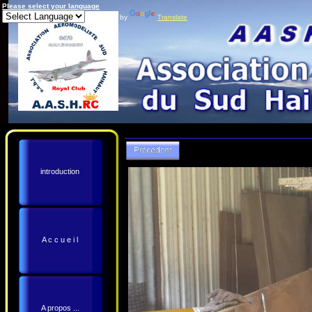
Please select your language
Powered by
Translate
introduction
A c c u e i l
A propos ...