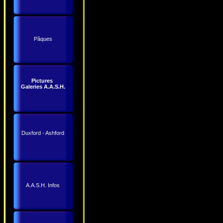
Pâques
Pictures
Galeries A.A.S.H.
Duxford - Ashford
A.A.S.H. Infos