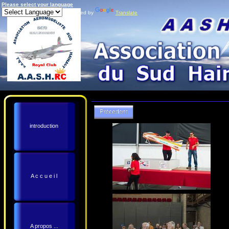
Please select your language
Powered by
Translate
introduction
A c c u e i l
A propos ...