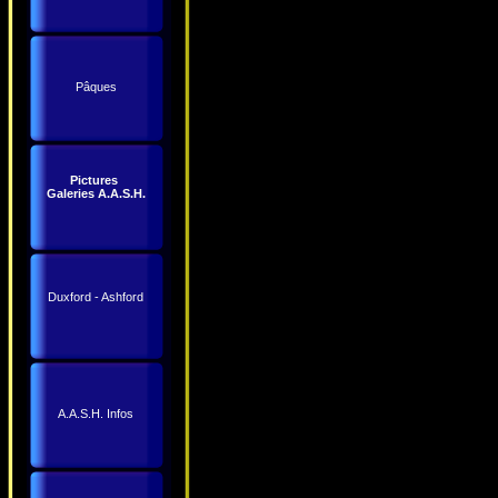
Pâques
Pictures
Galeries A.A.S.H.
Duxford - Ashford
A.A.S.H. Infos