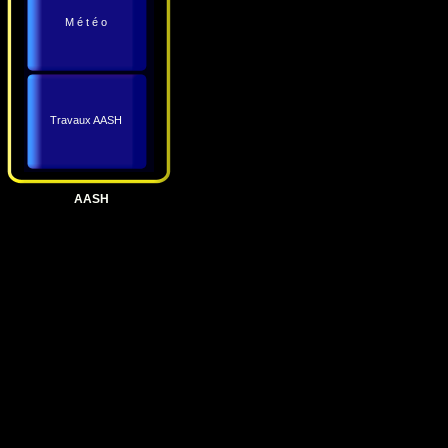
M é t é o
Travaux AASH
AASH