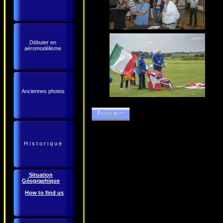
Débuter en
aéromodélisme
Anciennes photos
H i s t o r i q u e
Situation
Géographique
How to find us