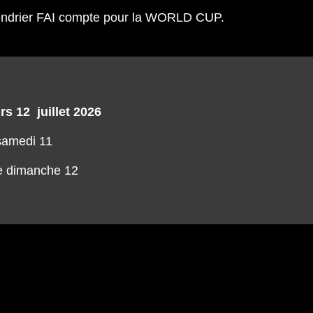
alendrier FAI compte pour la WORLD CUP.
s 12 juillet 2026
 samedi 11
e dimanche 12