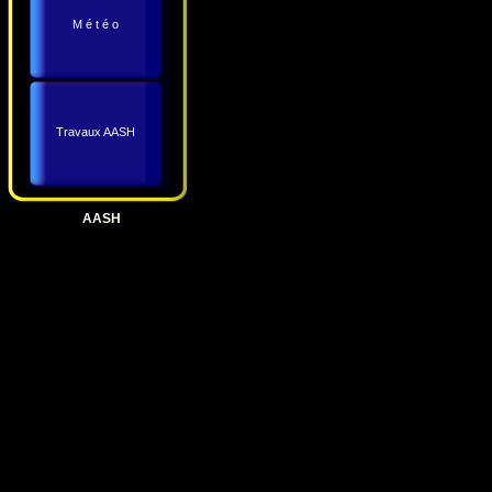
M é t é o
Travaux AASH
AASH