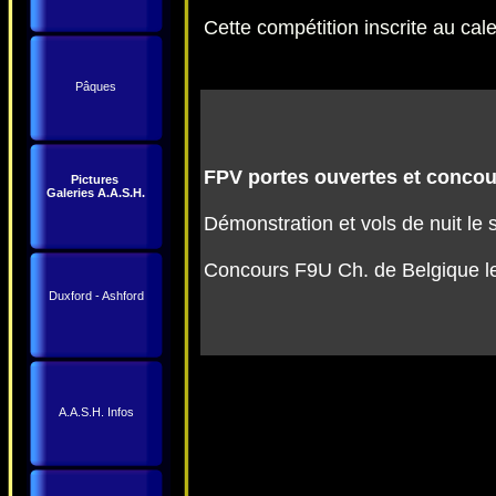
Cette compétition inscrite au c
Pâques
FPV portes ouvertes et concour
Pictures
Galeries A.A.S.H.
Démonstration et vols de nuit le
Concours F9U Ch. de Belgique l
Duxford - Ashford
A.A.S.H. Infos