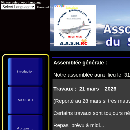
Please select your language
Powered by
Translate
Assemblée générale :
introduction
Notre assemblée aura lieu le 31
Travaux : 21 mars 2026
A c c u e i l
(Reporté au 28 mars si très mauv
Certains travaux sont toujours né
Repas prévu à midi...
A propos ...