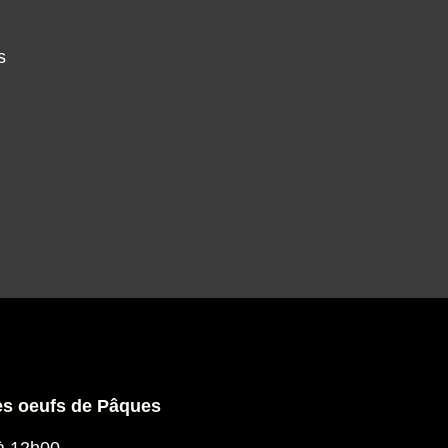
tes
.
des oeufs de Pâques