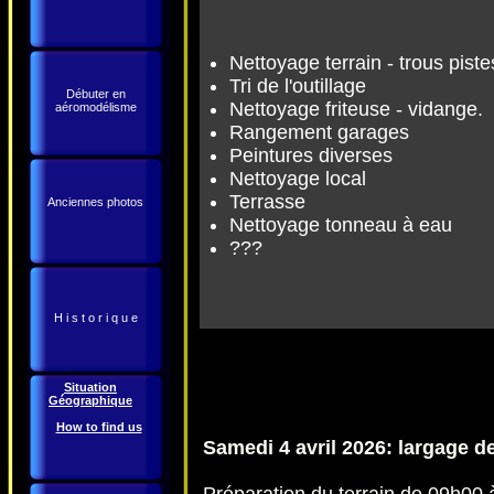
Nettoyage terrain - trous pis
Tri de l'outillage
Débuter en
Nettoyage friteuse - vidange
aéromodélisme
Rangement garages
Peintures diverses
Nettoyage local
Terrasse
Anciennes photos
Nettoyage tonneau à eau
???
H i s t o r i q u e
Situation
Géographique
How to find us
Samedi 4 avril 2026: largage 