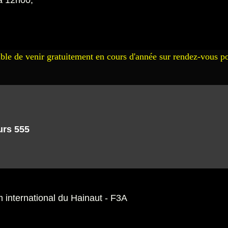
à 12h00,
sible de venir gratuitement en cours d'année sur rendez-vous pour
urs 555
m international du Hainaut - F3A