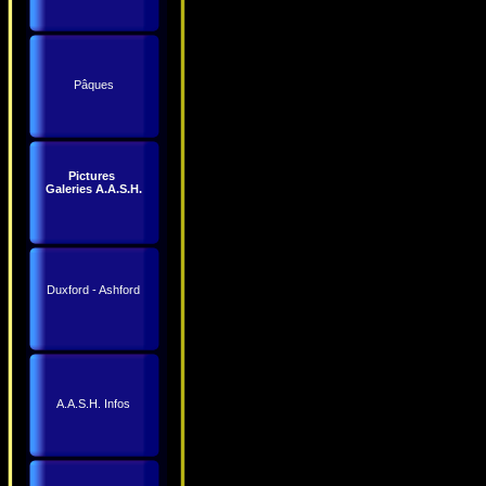
Pâques
Pictures
Galeries A.A.S.H.
Duxford - Ashford
A.A.S.H. Infos