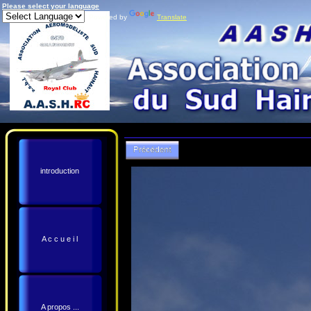
Please select your language
Powered by
Translate
introduction
A c c u e i l
A propos ...