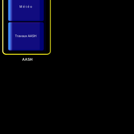
M é t é o
Travaux AASH
AASH