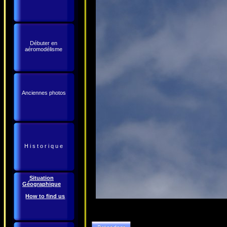
Débuter en
aéromodélisme
Anciennes photos
H i s t o r i q u e
Situation
Géographique
How to find us