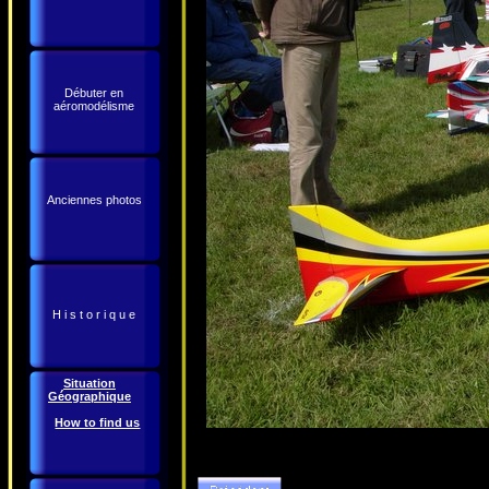
Débuter en
aéromodélisme
Anciennes photos
H i s t o r i q u e
Situation
Géographique
How to find us