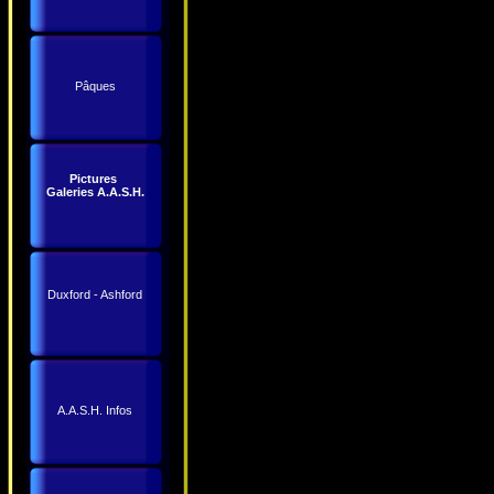
Pâques
Pictures
Galeries A.A.S.H.
Duxford - Ashford
A.A.S.H. Infos