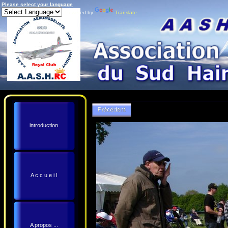
Please select your language
Powered by
Translate
introduction
A c c u e i l
A propos ...