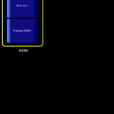
M é t é o
Travaux AASH
AASH