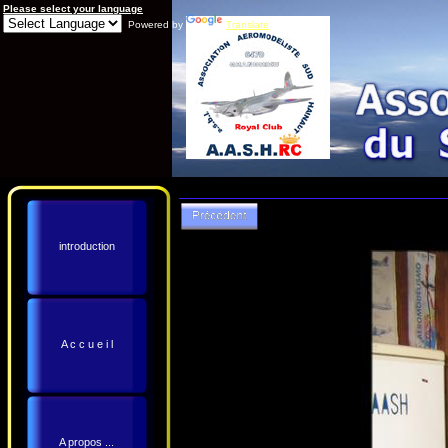
Please select your language
Powered by
Translate
introduction
A c c u e i l
A propos ...