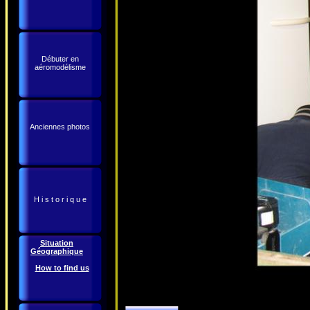
Débuter en
aéromodélisme
Anciennes photos
H i s t o r i q u e
Situation
Géographique
How to find us