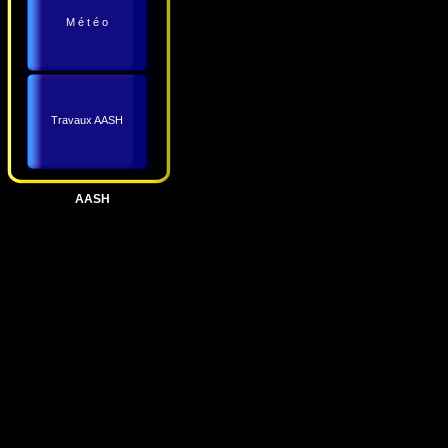
M é t é o
Travaux AASH
AASH