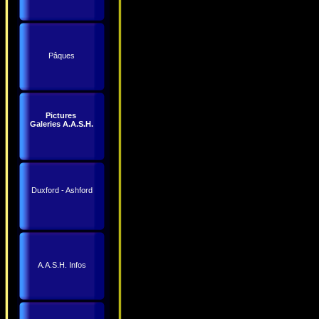
Pâques
Pictures
Galeries A.A.S.H.
Duxford - Ashford
A.A.S.H. Infos