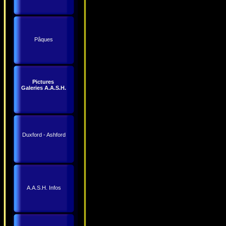
Pâques
Pictures
Galeries A.A.S.H.
Duxford - Ashford
A.A.S.H. Infos