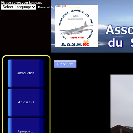
Please select your language
Powered by
Translate
introduction
A c c u e i l
A propos ...