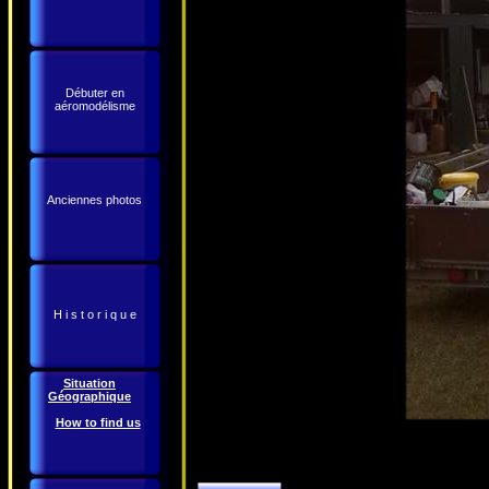
Débuter en
aéromodélisme
Anciennes photos
H i s t o r i q u e
Situation
Géographique
How to find us