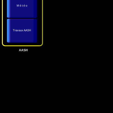
M é t é o
Travaux AASH
AASH