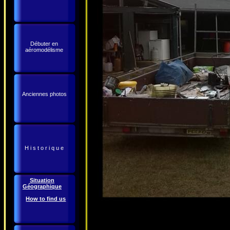
Débuter en
aéromodélisme
Anciennes photos
H i s t o r i q u e
Situation
Géographique
How to find us