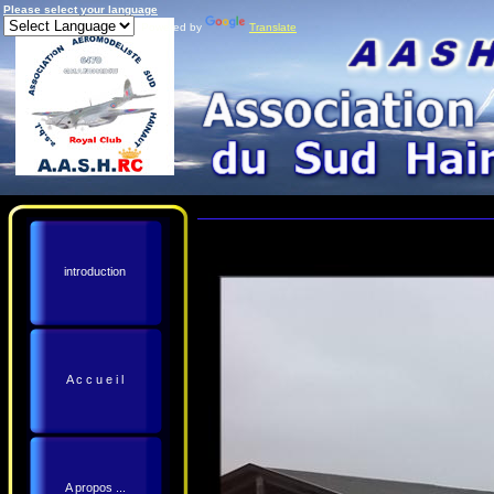
Please select your language
Powered by
Translate
introduction
A c c u e i l
A propos ...