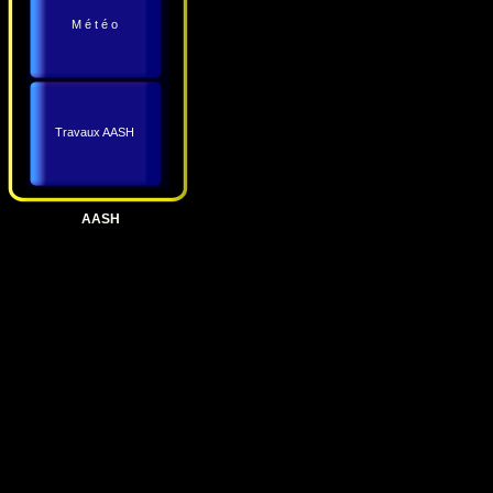
M é t é o
Travaux AASH
AASH