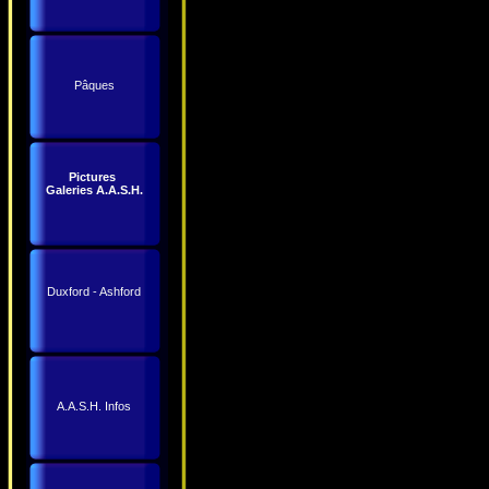
Pâques
Pictures
Galeries A.A.S.H.
Duxford - Ashford
A.A.S.H. Infos