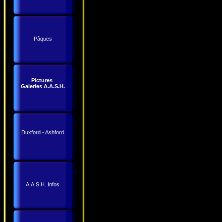
Pâques
Pictures
Galeries A.A.S.H.
Duxford - Ashford
A.A.S.H. Infos