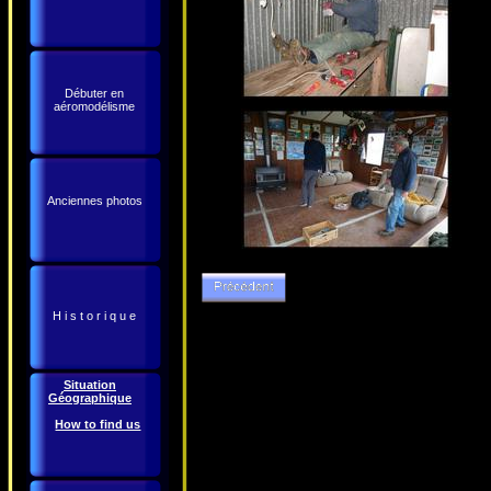
Débuter en
aéromodélisme
Anciennes photos
H i s t o r i q u e
Situation
Géographique
How to find us