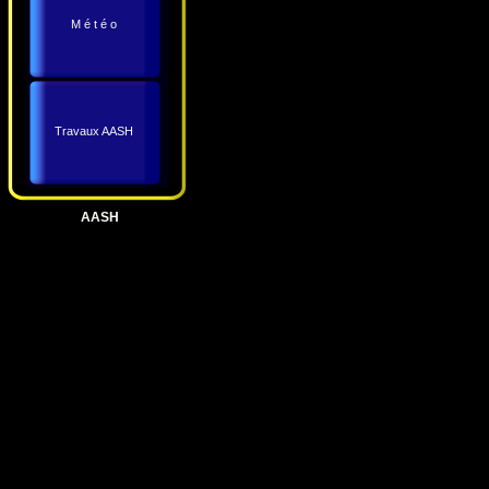
M é t é o
Travaux AASH
AASH