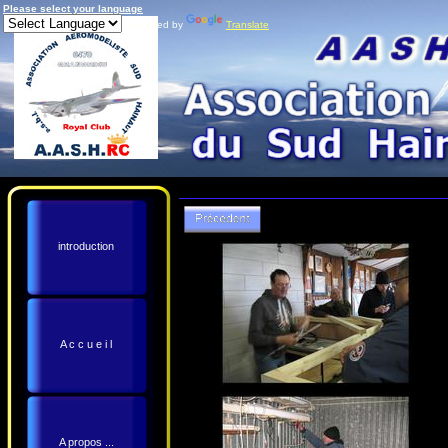
Please select your language
Powered by
Translate
introduction
A c c u e i l
A propos ...