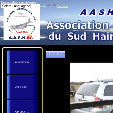
Please select your language
Powered by
Translate
introduction
A c c u e i l
A propos ...