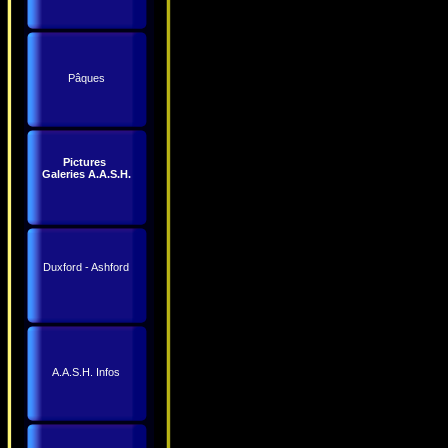
Pâques
Pictures
Galeries A.A.S.H.
Duxford - Ashford
A.A.S.H. Infos