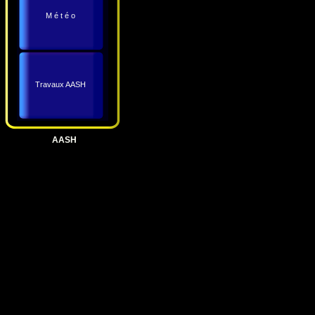
M é t é o
Travaux AASH
AASH