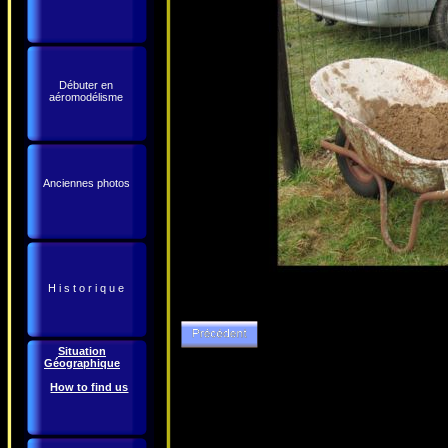
Débuter en
aéromodélisme
Anciennes photos
H i s t o r i q u e
Situation
Géographique
How to find us