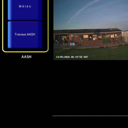
M é t é o
Travaux AASH
AASH
_____________________________________