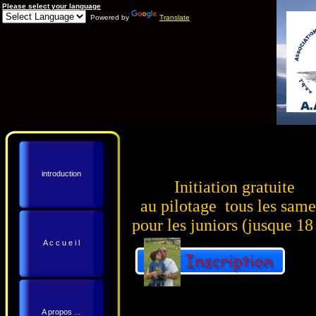
Please select your language
Powered by
Translate
introduction
Initiation gratuite
au pilotage tous les same
pour les juniors (jusque 18
A c c u e i l
A propos ...