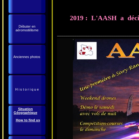
2019 : L'AASH a décidé
Débuter en
aéromodélisme
_____________________________________
Anciennes photos
H i s t o r i q u e
Situation
Géographique
How to find us