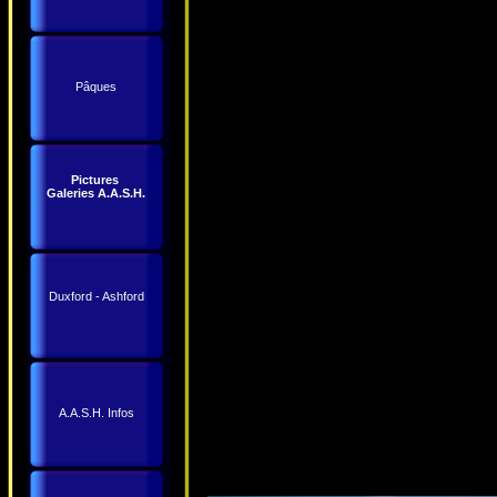
Pâques
Pictures
Galeries A.A.S.H.
Duxford - Ashford
A.A.S.H. Infos